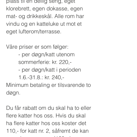
plass til en deilig seng, eget
klorebrett, egen dokasse, egen
mat- og drikkeskål. Alle rom har
vindu og en katteluke ut mot et
eget lufterom/terrasse.
Våre priser er som følger:
- per døgn/katt utenom
sommerferie: kr. 22
0,-
- per døgn/katt i perioden
1.6.-31.8.: k
r. 240,-
Minimum betaling er tilsvarende to
døgn.
Du får rabatt om du skal ha to eller
flere katter hos oss. Hvis du skal
ha flere katter hos oss koster det
110,- for katt nr. 2, såfremt de kan