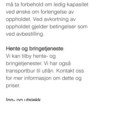
må ta forbehold om ledig kapasitet
ved ønske om forlengelse av
oppholdet. Ved avkortning av
oppholdet gjelder betingelser som
ved avbestilling.
Hente og bringetjeneste
:
Vi kan tilby hente- og
bringetjenester. Vi har også
transportbur til utlån. Kontakt oss
for mer informasjon om dette og
priser.
Inn- og utsjekk
Inn/utsjekk skjer mellom kl. 17:30 -
19:30 mandag-fredag og søndag.
Angi gjerne i bookingen hvilket
tidspunkt du regner med å